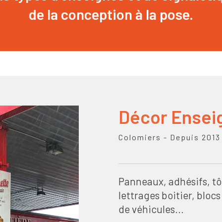
de la conception à la pose.
Décor Ensei
Colomiers - Depuis 2013
Panneaux, adhésifs, tô
lettrages boitier, blo
de véhicules...